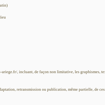
utin)
lieu
s-ariege.fr/, incluant, de façon non limitative, les graphismes, t
daptation, retransmission ou publication, même partielle, de ces 