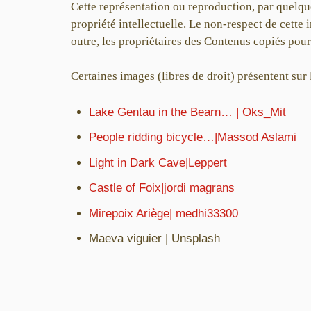
Cette représentation ou reproduction, par quelqu
propriété intellectuelle. Le non-respect de cette
outre, les propriétaires des Contenus copiés pourr
Certaines images (libres de droit) présentent sur l
Lake Gentau in the Bearn… | Oks_Mit
People ridding bicycle…|Massod Aslami
Light in Dark Cave|Leppert
Castle of Foix|jordi magrans
Mirepoix Ariège| medhi33300
Maeva viguier | Unsplash