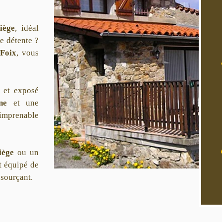
iège
, idéal
e détente ?
 Foix
, vous
e et exposé
ne
et une
imprenable
iège
ou un
st équipé de
ssourçant.